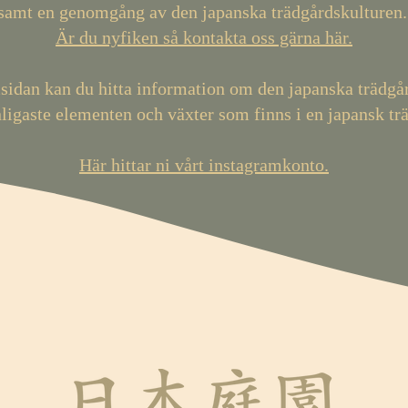
samt en genomgång av den japanska trädgårdskulturen
Är du nyfiken så kontakta oss gärna här.
idan kan du hitta information om den japanska trädgå
ligaste elementen och växter som finns i en japansk tr
Här hittar ni vårt instagramkonto.