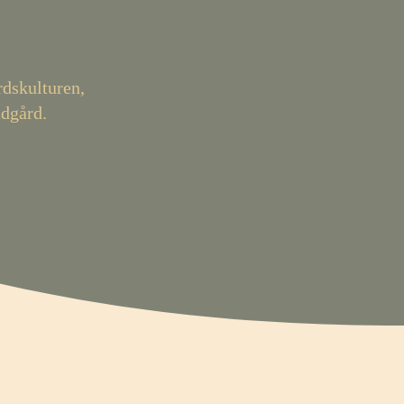
.
rdskulturen,
ädgård.