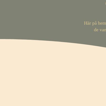
Här på hems
de van