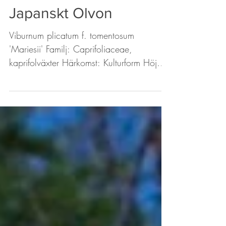
2 sep. 2022
Sakura Trädgård Japan
Japanskt Olvon
Viburnum plicatum f. tomentosum
'Mariesii' Familj: Caprifoliaceae,
kaprifolväxter Härkomst: Kulturform Höjd:
1-2 meter Blommar: Maj -...