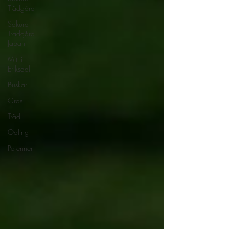
Trädgård
Sakura
Trädgård
Japan
Mitt i
Eriksdal
Buskar
Gräs
Träd
Odling
Perenner