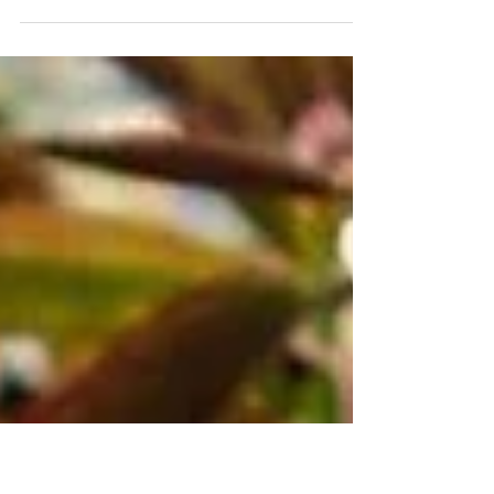
Exochorda racemosa Familj: Rosaceae,
rosväxter Härkomst: Östra och centrala
Kina Höjd: 2-3 meter Blommar: Maj - Juni
Planteras i en...