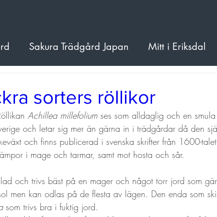
ård
Sakura Trädgård Japan
Mitt i Eriksdal
nner
kra sorters röllikor
öllikan 
Achillea millefolium 
ses som alldaglig och en smula 
Sverige och letar sig mer än gärna in i trädgårdar då den själv
äkeväxt och finns publicerad i svenska skrifter från 1600-tal
ämpor i mage och tarmar, samt mot hosta och sår. 
odlad och trivs bäst på en mager och något torr jord som gärn
 sol men kan odlas på de flesta av lägen. Den enda som skilj
a 
som trivs bra i fuktig jord. 