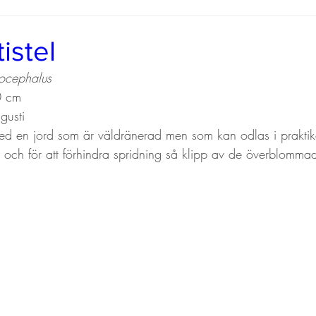
tistel
ocephalus
0 cm
gusti
 med en jord som är väldränerad men som kan odlas i prakti
igt och för att förhindra spridning så klipp av de överblom