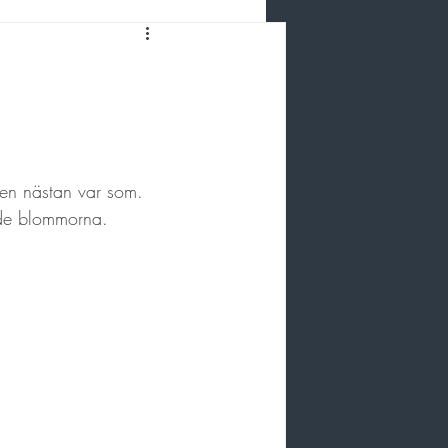
ken nästan var som. 
made blommorna. 