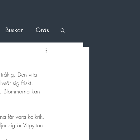
Buskar
Gräs
tråkig. Den vita 
sår sig friskt. 
et. Blommorna kan 
a får vara kalkrik. 
er sig är Vitpyttan 