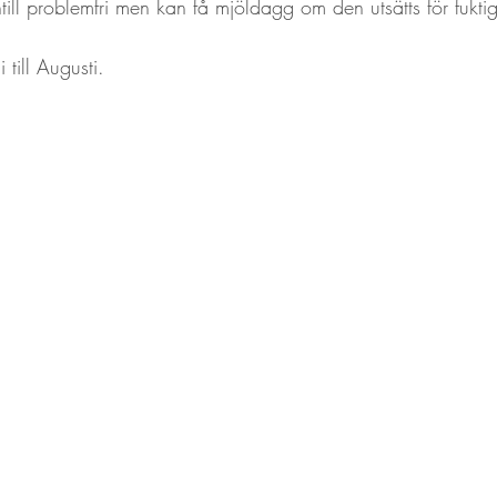
ntill problemfri men kan få mjöldagg om den utsätts för fuktig
 till Augusti. 