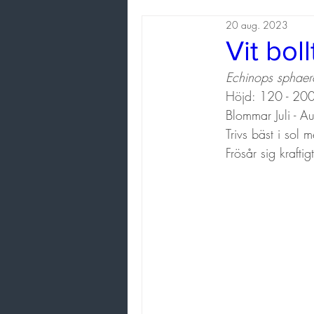
20 aug. 2023
Vit boll
Echinops sphaer
Höjd: 120 - 20
Blommar Juli - Au
Trivs bäst i sol
Frösår sig kraft