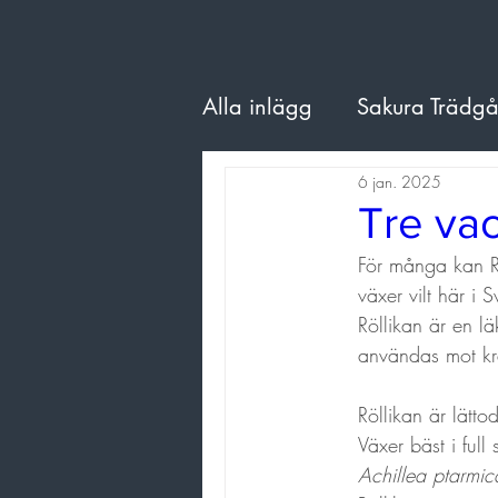
Alla inlägg
Sakura Trädg
6 jan. 2025
Träd
Odling
Pere
Tre vac
För många kan R
växer vilt här i 
Röllikan är en l
användas mot kr
Röllikan är lätt
Växer bäst i full
Achillea ptarmic