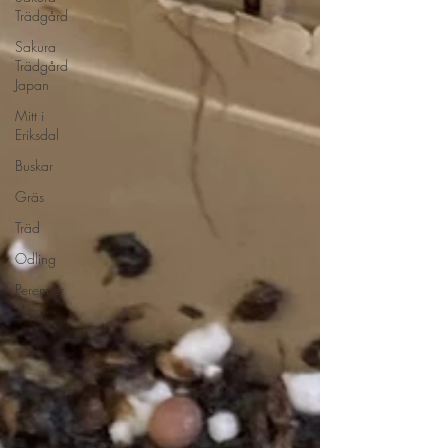
Trädgård
Sakura
Trädgård
Japan
Mitt i
Eriksdal
Buskar
Gräs
Träd
Odling
Perenner