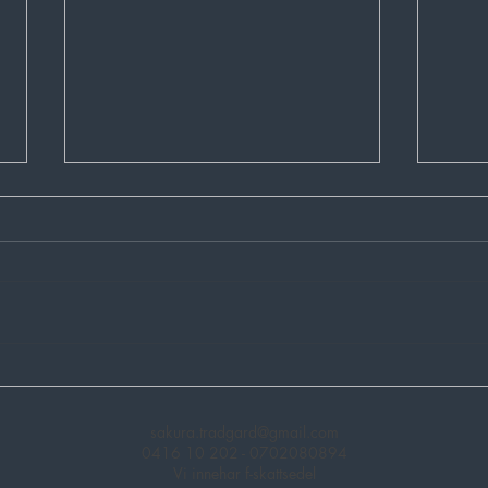
Tre v
Fem växter som passar i din
japanska teträdgård
sakura.tradgard@gmail.com
0416 10 202
- 0702080894
Vi innehar f-skattsedel