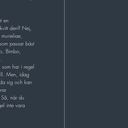
t en 
 kvitt den? Nej, 
 murieliae, 
som passar bäst 
bo, Bimbo, 
. 
 som har i regel 
ull. Men, idag 
ida sig och kan 
rar 
. Så, när du 
el inte vara 