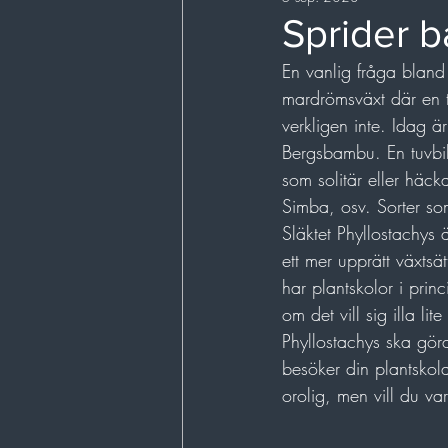
Träd
Odling
Pere
Sprider 
En vanlig fråga bland 
mardrömsväxt där en ti
verkligen inte. Idag ä
Bergsbambu. En tuvbi
som solitär eller häck
Simba, osv. Sorter so
Släktet Phyllostachys
ett mer upprätt växtsä
har plantskolor i prin
om det vill sig illa li
Phyllostachys ska göra
besöker din plantskola
orolig, men vill du va