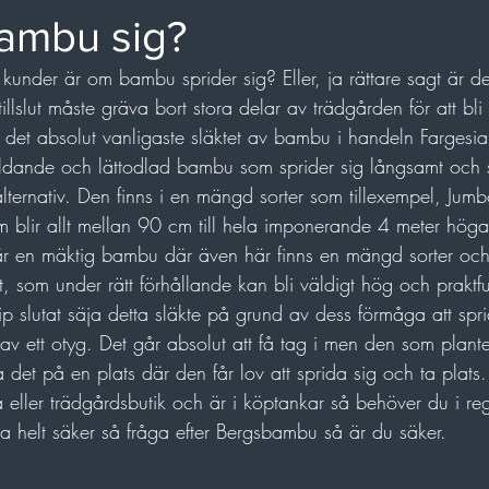
nner
bambu sig?
kunder är om bambu sprider sig? Eller, ja rättare sagt är de
llslut måste gräva bort stora delar av trädgården för att bli
r det absolut vanligaste släktet av bambu i handeln Fargesia
ldande och lättodlad bambu som sprider sig långsamt och 
alternativ. Den finns i en mängd sorter som tillexempel, Jum
m blir allt mellan 90 cm till hela imponerande 4 meter höga
 är en mäktig bambu där även här finns en mängd sorter och
tt, som under rätt förhållande kan bli väldigt hög och praktf
cip slutat säja detta släkte på grund av dess förmåga att spr
te av ett otyg. Det går absolut att få tag i men den som plante
 det på en plats där den får lov att sprida sig och ta plats
 eller trädgårdsbutik och är i köptankar så behöver du i reg
ra helt säker så fråga efter Bergsbambu så är du säker.