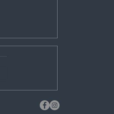
ackra sorters röllikor